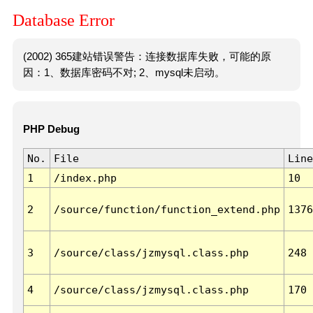
Database Error
(2002) 365建站错误警告：连接数据库失败，可能的原
因：1、数据库密码不对; 2、mysql未启动。
PHP Debug
No.
File
Line
1
/index.php
10
2
/source/function/function_extend.php
1376
3
/source/class/jzmysql.class.php
248
4
/source/class/jzmysql.class.php
170